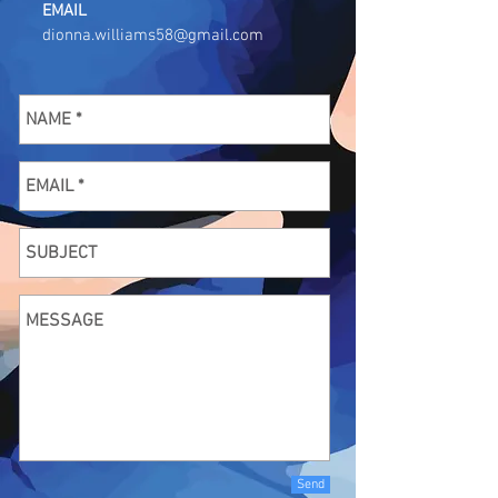
EMAIL
dionna.williams58@gmail.com
Send